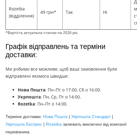
Д
Rozetka
м
49 грн*
Так
Ні
(відділення)
с
с
*Вартість актуальна станом на 2026 рік.
Графік відправлень та терміни
доставки:
Ми робимо все можливе, щоб ваші замовлення були
відправлені якомога швидше:
Нова Пошта
: Пн–Пт о 17:00, Сб о 16:00.
Укрпошта
: Пн, Ср, Пт о 14:00.
Rozetka
: Пн–Пт о 14:00.
Терміни доставки:
Нова Пошта
|
Укрпошта Стандарт
|
Укрпошта Експрес
|
Rozetka
залежать виключно від компанії
перевізника.