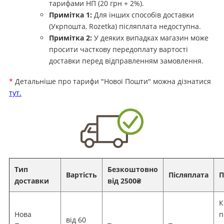
тарифами НП (20 грн + 2%).
Примітка 1:
Для інших способів доставки
(Укрпошта, Rozetka) післяплата недоступна.
Примітка 2:
У деяких випадках магазин може
просити часткову передоплату вартості
доставки перед відправленням замовлення.
*
Детальніше про тарифи "Нової Пошти" можна дізнатися
тут.
Тип
Безкоштовно
Вартість
Післяплата
П
доставки
від 2500₴
К
Нова
п
від 60