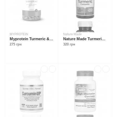
MYPROTEIN
Nature Made
Myprotein Turmeric & Bioperine 60 caps
Nature Made Turmeric Curcumin 60 caps
275 грн
320 грн