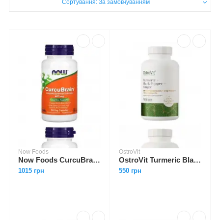
Сортування: За замовчуванням
Now Foods
OstroVit
Now Foods CurcuBrain 400 mg 50 caps
OstroVit Turmeric Black Pepper Ginger Vege 90 caps
1015 грн
550 грн