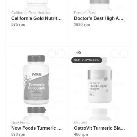
California Gold Nutrition
Doctor's Best
California Gold Nutrition Curcumin UP 30 softgels
Doctor's Best High Absorption Curcumin 120 veggie caps
575 грн
1680 грн
4/5
ЧАСТО КУПУЮТЬ
Now Foods
OstroVit
Now Foods Turmeric Curcumin 60 caps
OstroVit Turmeric Black Pepper Ginger 90 tabs
870 грн
480 грн