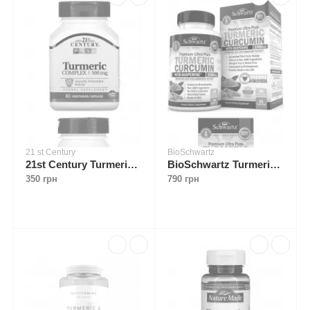
21 st Century
BioSchwartz
21st Century Turmeric Complex 500 mg 60 caps
BioSchwartz Turmeric Curcumin with Bioperine 1500 mg 90 caps
350 грн
790 грн