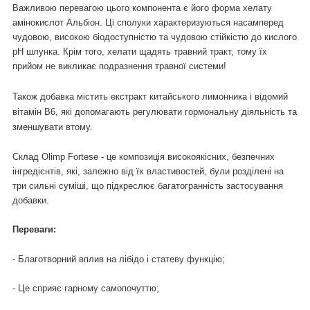
Важливою перевагою цього компонента є його форма хелату
амінокислот Альбіон. Ці сполуки характеризуються насамперед
чудовою, високою біодоступністю та чудовою стійкістю до кислого
рН шлунка. Крім того, хелати щадять травний тракт, тому їх
прийом не викликає подразнення травної системи!
Також добавка містить екстракт китайського лимонника і відомий
вітамін B6, які допомагають регулювати гормональну діяльність та
зменшувати втому.
Склад Olimp Fortesе - це композиція високоякісних, безпечних
інгредієнтів, які, залежно від їх властивостей, були розділені на
три сильні суміші, що підкреслює багатогранність застосування
добавки.
Переваги:
- Благотворний вплив на лібідо і статеву функцію;
- Це сприяє гарному самопочуттю;