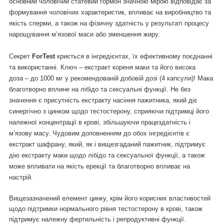
основний чоловічий статевий гормон значною мірою відповідає за
формування чоловічих характеристик, впливає на виробництво та
якість сперми, а також на фізичну здатність у результаті процесу
нарощування м’язової маси або зменшення жиру.
Секрет
криється в інгредієнтах, їх ефективному поєднанні
ForTest
та використанні. Ключ
екстракт кореня маки та його висока
–
доза
до 1000 мг у рекомендованій добовій дозі (4 капсули)! Мака
–
благотворно вплине на лібідо та сексуальні функції. Не без
значення є присутність екстракту насіння пажитника, який діє
синергічно з цинком щодо тестостерону, сприяючи підтримці його
належної концентрації в крові, збільшуючи працездатність і
м’язову масу. Чудовим доповненням до обох інгредієнтів є
екстракт шафрану, який, як і вищезгаданий пажитник, підтримує
дію екстракту маки щодо лібідо та сексуальної функції, а також
може впливати на якість ерекції та благотворно впливає на
настрій.
Вищезазначений елемент цинку, крім його корисних властивостей
щодо підтримки нормального рівня тестостерону в крові, також
підтримує належну фертильність і репродуктивні функції.