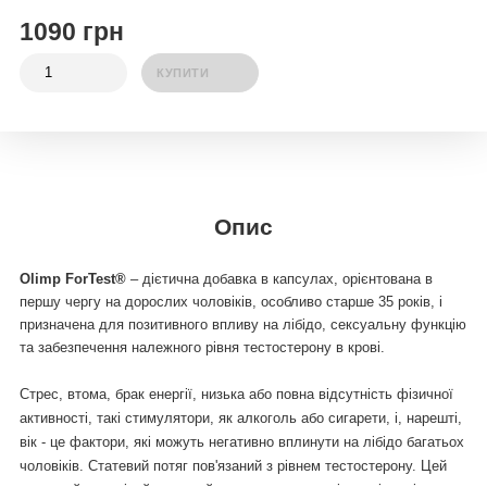
1090 грн
КУПИТИ
Опис
Olimp ForTest®
– дієтична добавка в капсулах, орієнтована в
першу чергу на дорослих чоловіків, особливо старше 35 років, і
призначена для позитивного впливу на лібідо, сексуальну функцію
та забезпечення належного рівня тестостерону в крові.
Стрес, втома, брак енергії, низька або повна відсутність фізичної
активності, такі стимулятори, як алкоголь або сигарети, і, нарешті,
вік - це фактори, які можуть негативно вплинути на лібідо багатьох
чоловіків. Статевий потяг пов'язаний з рівнем тестостерону. Цей