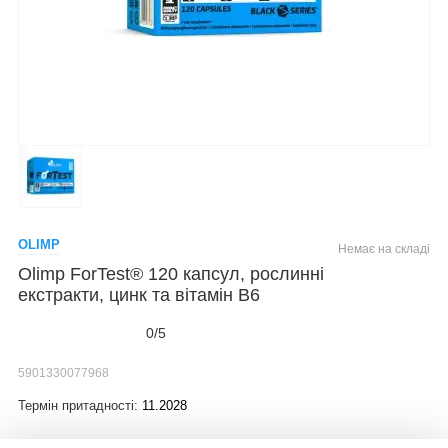
OLIMP
Немає на складі
Olimp ForTest® 120 капсул, рослинні
екстракти, цинк та вітамін В6
0/5
5901330077968
Термін притадності:
11.2028