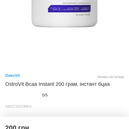
OstroVit
Немає на складі
OstroVit Bcaa Instant 200 грам, інстант бцаа
0/5
5902232619904
200 грн