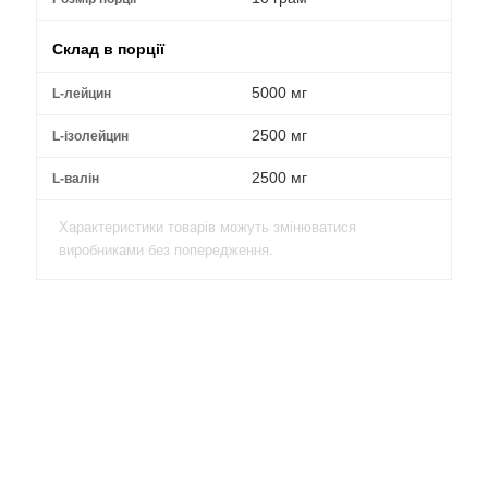
Склад в порції
5000 мг
L-лейцин
2500 мг
L-ізолейцин
2500 мг
L-валін
Характеристики товарів можуть змінюватися
виробниками без попередження.