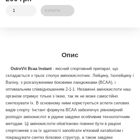
КУПИТИ
Опис
OstroVit Bcaa Instant
- якісний спортивний препарат, що
складається з трьох сполук амінокислотних: Лейцину, Ізолейцину і
Валіну, з розгалуженими боковими ланцюжками (BCAA), і
оптимальним співвідношенням 2-1-1. Незамінні амінокислоти наш
організм отримує тільки з їжею, так як не може самостійно
синтезувати їх. В основному ними користуються атлети силових
видів спорту. Інстант формула BCAA забезпечує рівномірний
розподіл амінокислот в рідини завдяки особливим технологічним
методам. Ці амінокислоти обов'язково повинні бути в раціоні
спортсменів з-за їх здатності запобігати м'язовий катаболізм і
покращувати синтез білкових структур, а також завдяки