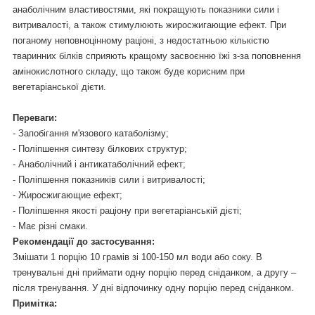
анаболічним властивостями, які покращують показники сили і
витривалості, а також стимулюють жиросжигающие ефект. При
поганому неповноцінному раціоні, з недостатньою кількістю
тваринних білків сприяють кращому засвоєнню їжі з-за поповнення
амінокислотного складу, що також буде корисним при
вегетаріанської дієти.
Переваги:
- Запобігання м'язового катаболізму;
- Поліпшення синтезу білкових структур;
- Анаболічний і антикатаболічний ефект;
- Поліпшення показників сили і витривалості;
- Жиросжигающие ефект;
- Поліпшення якості раціону при вегетаріанській дієті;
- Має різні смаки.
Рекомендації до застосування:
Змішати 1 порцію 10 грамів зі 100-150 мл води або соку. В
тренувальні дні приймати одну порцію перед сніданком, а другу –
після тренування. У дні відпочинку одну порцію перед сніданком.
Примітка: