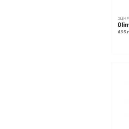
OLIMP
Oli
495 