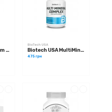
BioTech USA
Biotech USA Calcium Zinc Magnesium from organic sources 90 tabs
Biotech USA MultiMineral Complex 100 tabs
475 грн