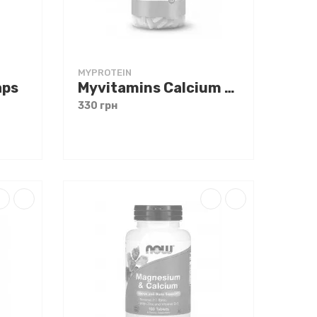
MYPROTEIN
aps
Myvitamins Calcium Magnesium 90 tabs
330 грн