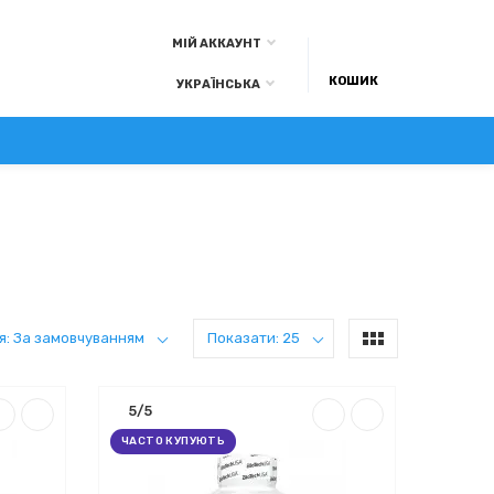
МІЙ АККАУНТ
КОШИК
УКРАЇНСЬКА
А ОПЛАТА
КОНТАКТИ
БЛОГ
я: За замовчуванням
Показати: 25
5/5
ЧАСТО КУПУЮТЬ