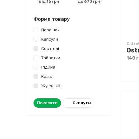
Форма товару
Порошок
Капсули
Ostro
Софтгелі
Ost
Таблетки
140 г
Рідина
Краплі
Жувальні
Скинути
Показати