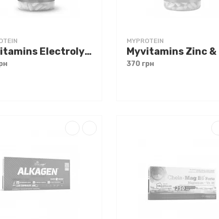
OTEIN
MYPROTEIN
Myvitamins Electrolyte Plus 180 tabs
рн
370 грн