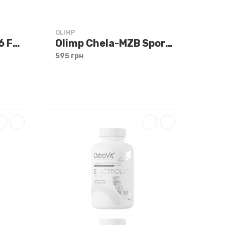
OLIMP
Olimp Chela-Mag B6 Forte 60 caps
Olimp Chela-MZB Sport Formula 60 caps
595 грн