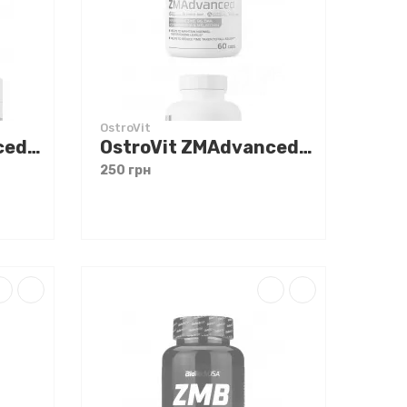
OstroVit
OstroVit ZMAdvanced 160 g Яблуко-груша
OstroVit ZMAdvanced 60 caps
250 грн