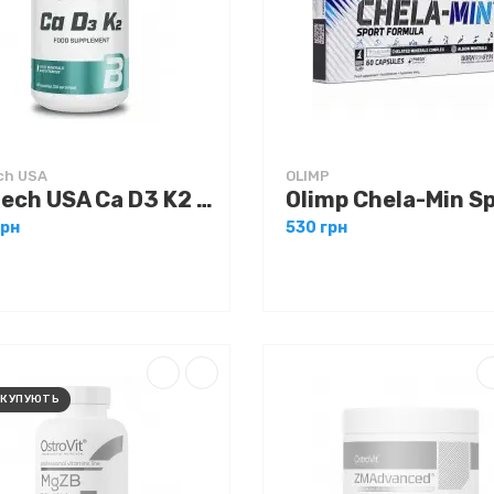
ch USA
OLIMP
Biotech USA Ca D3 K2 90 caps
грн
530 грн
 КУПУЮТЬ