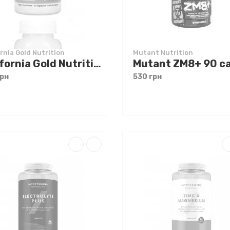
rnia Gold Nutrition
Mutant Nutrition
California Gold Nutrition Kids Chewables Calcium with Magnesium 90 veg tabs
Mutant ZM8+ 90 c
грн
530 грн