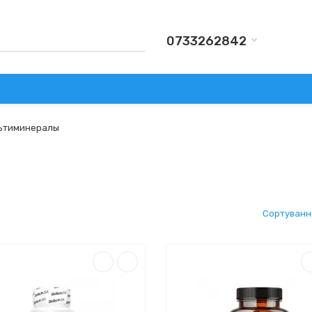
0733262842
КИ
АКСЕСУАРИ
ВИРОБНИКИ
АКЦІЇ
ДОСТАВКА Т
ьтиминералы
Сортуванн