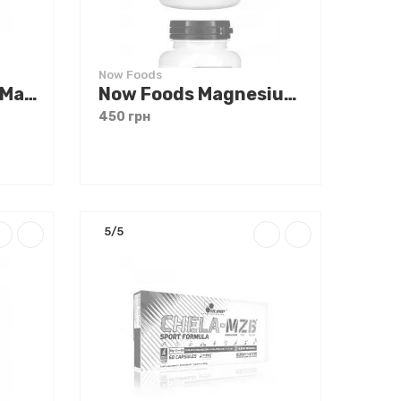
Now Foods
Myvitamins Zinc & Magnesium 90 caps
Now Foods Magnesium & Calcium 100 tabs
450 грн
5/5