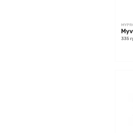
MYPR
335 г