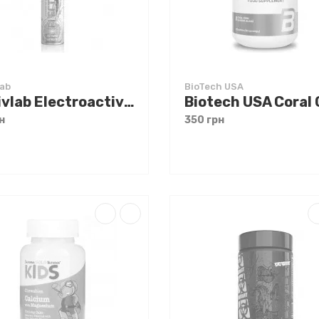
lab
BioTech USA
Activlab Electroactive 20 effervescent tabs
н
350 грн