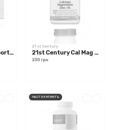
21 st Century
Olimp Chela-Min Sport Formula 60 caps
21st Century Cal Mag Zinc D3 90 tabs
230 грн
ЧАСТО КУПУЮТЬ