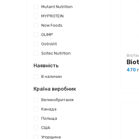
Mutant Nutrition
MYPROTEIN
Now Foods
OLIMP
OstroVit
Scitec Nutrition
BioTe
Наявність
470 
В наличии
Країна виробник
Великобританія
Канада
Польща
США
Угорщина