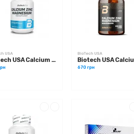
ch USA
BioTech USA
Biotech USA Calcium Zinc Magnesium 100 tabs
грн
670 грн