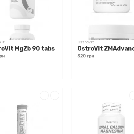
Vit
OstroVit
roVit MgZb 90 tabs
рн
320 грн