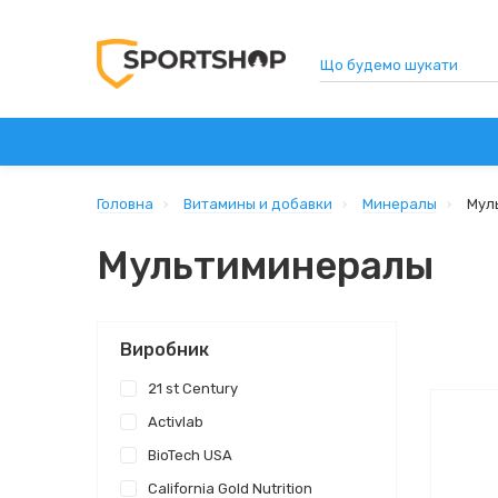
СПОРТИВНЕ ХАРЧУВАННЯ
ВІТАМІНИ ТА ДОБАВ
Головна
Витамины и добавки
Минералы
Мул
Мультиминералы
Виробник
21 st Century
Activlab
BioTech USA
California Gold Nutrition