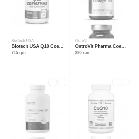
BioTech USA
OstroVit
Biotech USA Q10 Coenzyme 60 caps
OstroVit Pharma Coenzyme Q10 30 caps
715 грн
290 грн