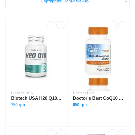
Сортировка: По умолчанию
BioTech USA
Doctor's Best
Biotech USA H20 Q10 60 caps
Doctor's Best CoQ10 100 mg with BioPerine 60 softgels
750 грн
650 грн