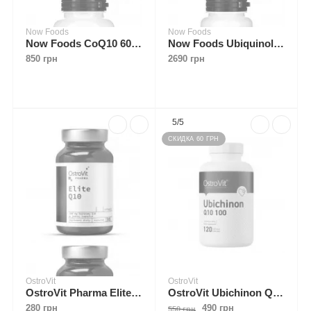
Now Foods
Now Foods
Now Foods CoQ10 60 mg with Omega-3 Fish Oil 120 softgels
Now Foods Ubiquinol 200 mg 60 softgels
850 грн
2690 грн
5/5
СКИДКА 60 ГРН
OstroVit
OstroVit
OstroVit Pharma Elite Q10 30 caps
OstroVit Ubichinon Q10 100 mg 120 caps
280 грн
490 грн
550 грн