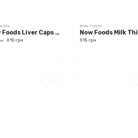
oods
Now Foods
Now Foods Liver Caps 100 caps
615 грн
515 грн
рн