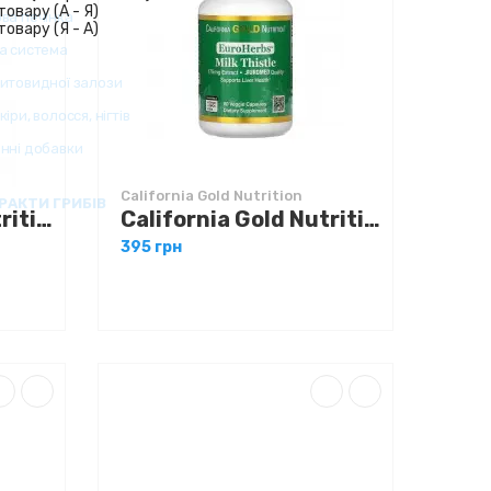
California Gold Nutrition
California Gold Nutrition EuroHerbs™ Milk Thistle Extract Euromed Quality 175 mg 180 caps
California Gold Nutrition EuroHerbs™ Milk Thistle Extract Euromed Quality 175 mg 60 caps
395 грн