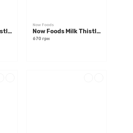
Now Foods
Now Foods Milk Thistle Extract 150 mg 120 caps
Now Foods Milk Thistle Silymarin 300 mg 100 caps
670 грн