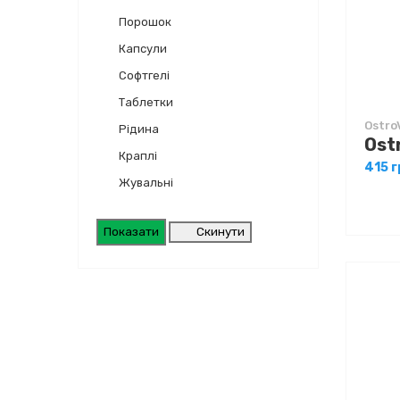
Порошок
Капсули
Софтгелі
Таблетки
Ostro
Рідина
Краплі
415 г
Жувальні
Скинути
Показати