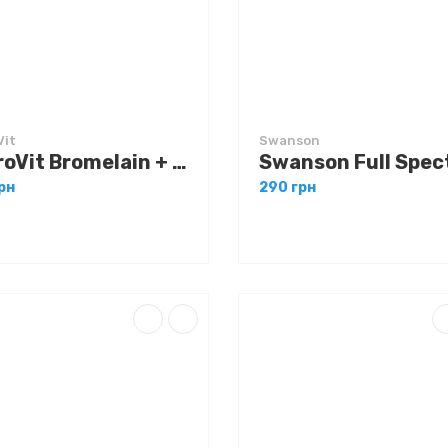
Vit
Swanson
OstroVit Bromelain + Papain Vege 100 caps
рн
290 грн