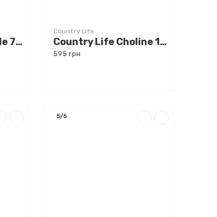
Country Life
OstroVit Milk Thistle 700 mg 90 caps
Country Life Choline 100 tabs
595 грн
5/5