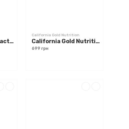
California Gold Nutrition
Solgar Lipotropic Factors 100 tabs
California Gold Nutrition Silymarin Complex 120 caps
699 грн