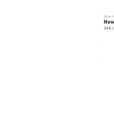
Now F
345 