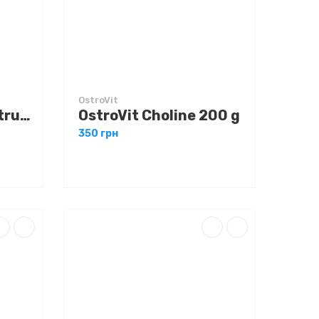
OstroVit
Swanson Full Spectrum Milk Thistle 500 mg 100 caps
OstroVit Choline 200 g
350 грн