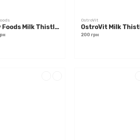
oods
OstroVit
Now Foods Milk Thistle Silymarin 300 mg 50 caps
грн
200 грн