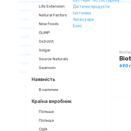
Life Extension
Natural Factors
Now Foods
OLIMP
OstroVit
Solgar
BioTe
Source Naturals
690 
Swanson
Наявність
В наличии
Країна виробник
Польша
Польща
США