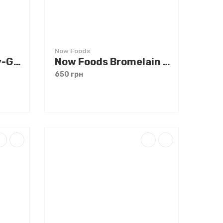
Now Foods
Natural Factors Liv-Gall Cleanse 90 caps
Now Foods Bromelain 500 mg 60 caps
650 грн