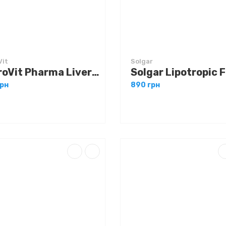
Vit
Solgar
OstroVit Pharma Liver Aid 90 caps
грн
890 грн