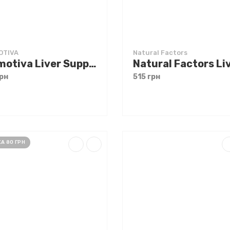
OTIVA
Natural Factors
Formotiva Liver Support 60 caps
рн
515 грн
А 80 ГРН