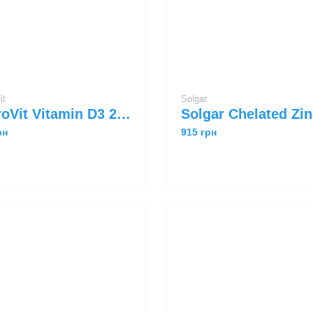
Vit
Solgar
OstroVit Vitamin D3 2000 IU + K2 MK-7 + C + Zn 60 caps
рн
915 грн