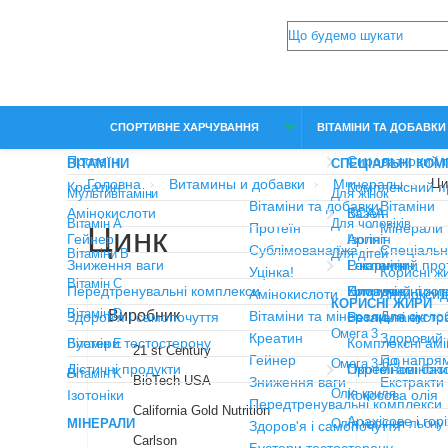
СПОРТИВНЕ ХАРЧУВАННЯ
ВІТАМІНИ ТА ДОБАВ
Головна
Витамины и добавки
Минералы
Цин
Цинк
Виробник
21 st Century
BioTech USA
California Gold Nutrition
Carlson