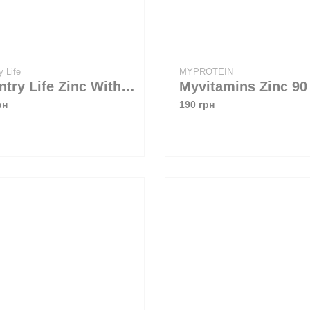
ry Life
MYPROTEIN
Country Life Zinc With Vitamin C 60 lozenges
рн
190 грн