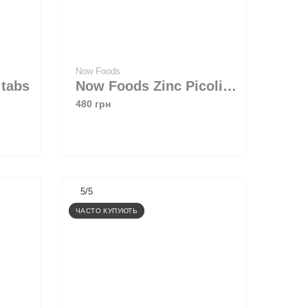
Now Foods
Myvitamins Zinc 90 tabs
Now Foods Zinc Picolinate 50 mg 120 caps
480 грн
5/5
ЧАСТО КУПУЮТЬ