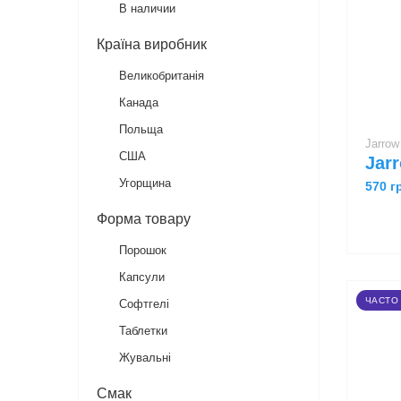
В наличии
Країна виробник
Великобританія
Канада
Польща
Jarro
США
Угорщина
570 г
Форма товару
Порошок
Капсули
ЧАСТО
Софтгелі
Таблетки
Жувальні
Смак