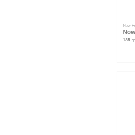
Now F
185 г