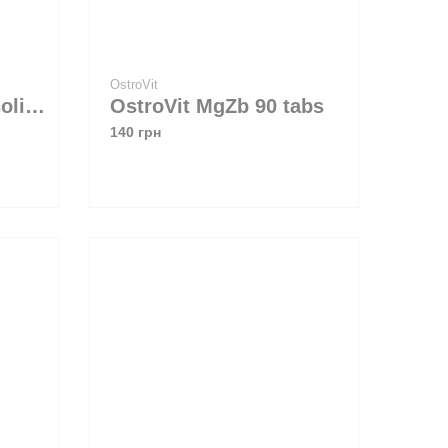
OstroVit
Now Foods Zinc Picolinate 50 mg 60 caps
OstroVit MgZb 90 tabs
140 грн