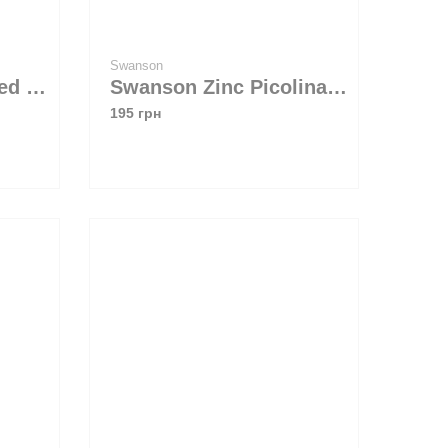
Swanson
OstroVit ZMAdvanced 60 caps
Swanson Zinc Picolinate 22 mg 60 caps
195 грн