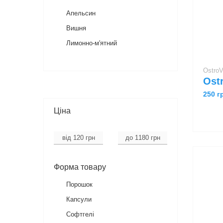
Апельсин
Вишня
Лимонно-м'ятний
Ostro
250 г
Ціна
Форма товару
Порошок
Капсули
Софтгелі