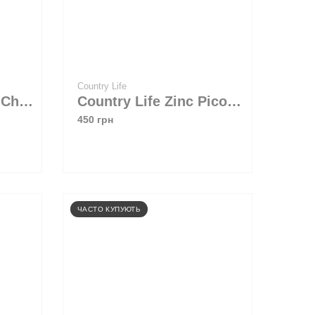
Country Life
Biotech USA Zinc + Chelate 60 tabs
Country Life Zinc Picolinate 25 mg 100 tabs
450 грн
ЧАСТО КУПУЮТЬ