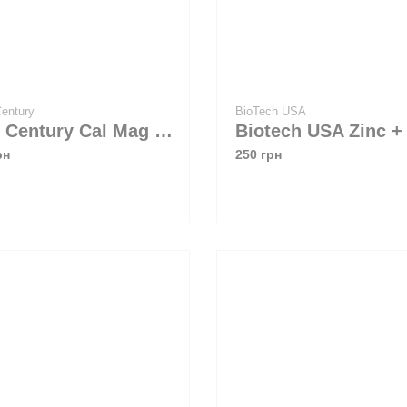
 Century
BioTech USA
21st Century Cal Mag Zinc D3 90 tabs
рн
250 грн