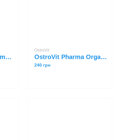
OstroVit
Now Foods Zinc 50 mg 250 tabs
OstroVit Pharma Organic Zinc 90 tabs
240 грн