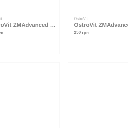
Vit
OstroVit
OstroVit ZMAdvanced 160 g Яблуко-груша
рн
250 грн