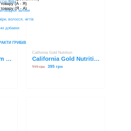
California Gold Nutrition
Biotech USA Calcium Zinc Magnesium from organic sources 90 tabs
California Gold Nutrition Zinc Picolinate 50 mg 120 veg caps
395 грн
515 грн