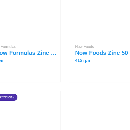
w Formulas
Now Foods
Jarrow Formulas Zinc Balance 100 veggie caps
рн
415 грн
 КУПУЮТЬ