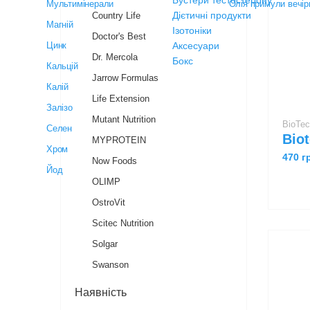
Country Life
Doctor's Best
Dr. Mercola
Jarrow Formulas
Life Extension
Mutant Nutrition
BioTe
MYPROTEIN
470 
Now Foods
OLIMP
OstroVit
Scitec Nutrition
Solgar
Swanson
Наявність