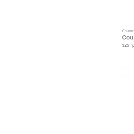
Count
325 г