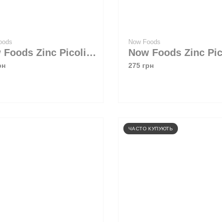
oods
Now Foods
Now Foods Zinc Picolinate 50 mg 30 caps
рн
275 грн
ЧАСТО КУПУЮТЬ