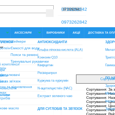
0733262842
КИ
АКСЕСУАРИ
ВИРОБНИКИ
АКЦІЇ
ДОСТАВКА Т
к
Сортуванн