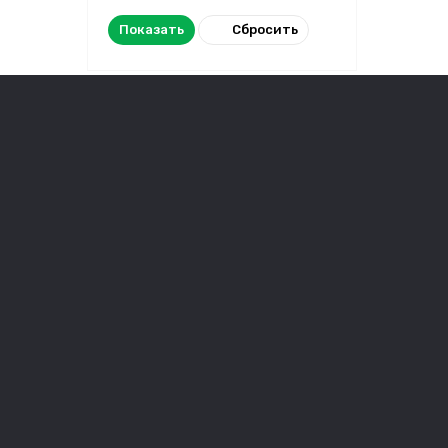
Сбросить
Показать
Акции
О нас
Наборы
Частые в
Производители
Контакты
Возврат и обмен
Блог
Доставка и оплата
Сохраним
Публична