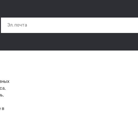
ивных
са,
ь,
 в