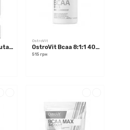
OstroVit
OstroVit BCAA + Glutamine 200 g
OstroVit Bcaa 8:1:1 400 g
515 грн