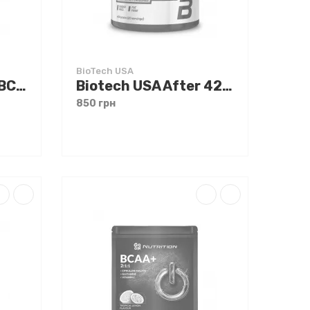
BioTech USA
Biotech USA 100% BCAA 400 g
Biotech USA After 420 g Зелене яблуко
850 грн