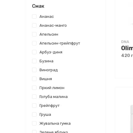
Смак
Ананас
Ананас-манго
Апельсин
DNA
Апельсин-грейпфрут
Арбуз-диня
420 
Бузина
Виноград
Вишня
Гіркий лимон
Голуба малина
Грейпфрут
Груша
Жувальна гумка
Зелене яблуко