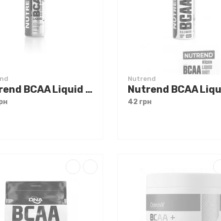
end
Nutrend
Nutrend BCAA Liquid 500 ml
рн
42 грн