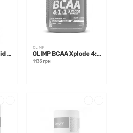
OLIMP
Nutrend BCAA Liquid Shot 60 ml
OLIMP BCAA Xplode 4:1:1 Powder 500 g
1135 грн