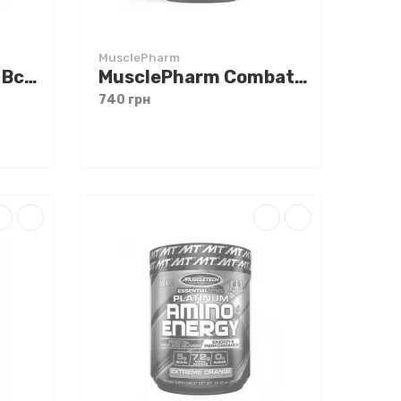
MusclePharm
Hi Tec Blade Series Bcaa Powder 500 g Лимон
MusclePharm Combat Bcaa + Recovery 480 g
740 грн