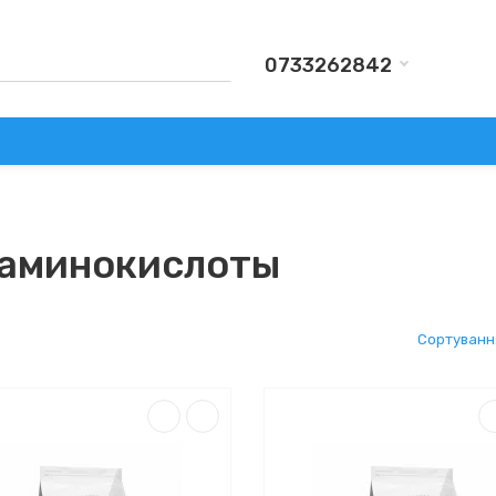
0733262842
КИ
АКСЕСУАРИ
ВИРОБНИКИ
АКЦІЇ
ДОСТАВКА Т
 аминокислоты
Сортуванн