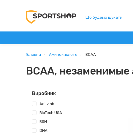
СПОРТИВНЕ ХАРЧУВАННЯ
ВІТАМІНИ ТА ДОБАВ
Головна
Аминокислоты
BCAA
BCAA, незаменимые
Виробник
Activlab
BioTech USA
BSN
DNA