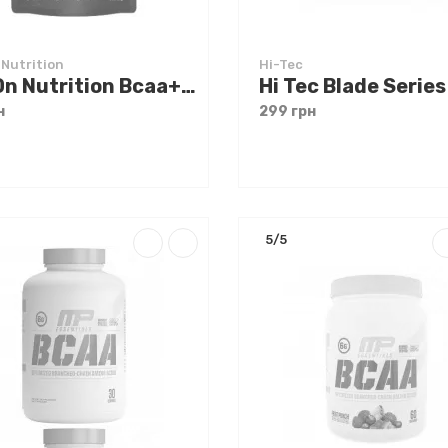
 Nutrition
Hi-Tec
Go On Nutrition Bcaa+ Apple-Cherry 12 g
н
299 грн
5/5