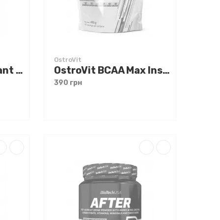
OstroVit
OstroVit Bcaa Instant 400 g
OstroVit BCAA Max Instant 400 g
390 грн