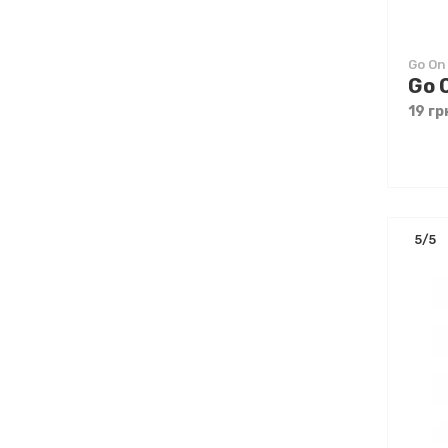
Go On
19 гр
5/5