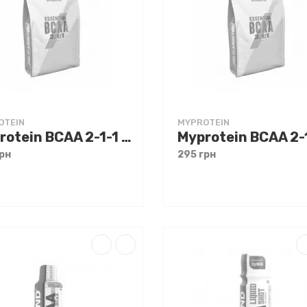
OTEIN
MYPROTEIN
Myprotein BCAA 2-1-1 250 g
рн
295 грн