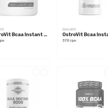
Vit
OstroVit
OstroVit Bcaa Instant 200 g Чистий, без смаку
грн
370 грн