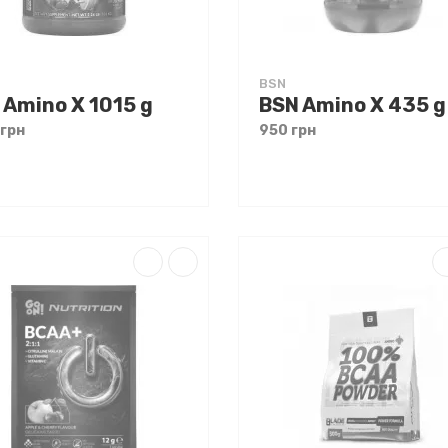
BSN
 Amino X 1015 g
BSN Amino X 435 g
 грн
950 грн