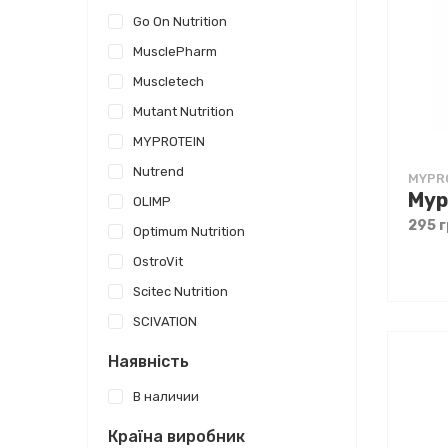
Go On Nutrition
MusclePharm
Muscletech
Mutant Nutrition
MYPROTEIN
Nutrend
MYPR
OLIMP
295 г
Optimum Nutrition
OstroVit
Scitec Nutrition
SCIVATION
Наявність
В наличии
Країна виробник