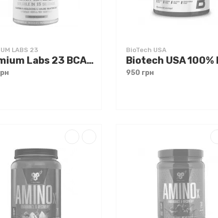
UM LABS 23
BioTech USA
Premium Labs 23 BCAA Instatnt 9000 400 g
грн
950 грн