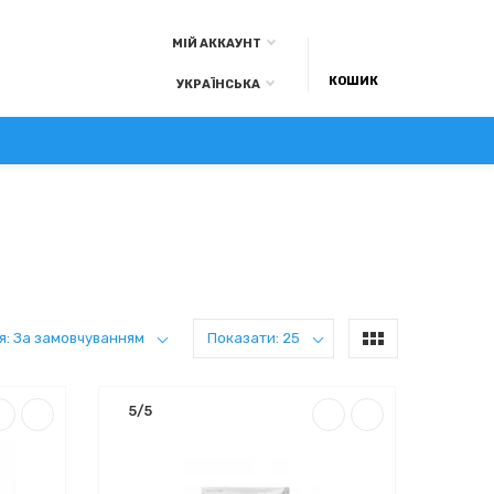
МІЙ АККАУНТ
КОШИК
УКРАЇНСЬКА
А ОПЛАТА
КОНТАКТИ
БЛОГ
я: За замовчуванням
Показати: 25
5/5